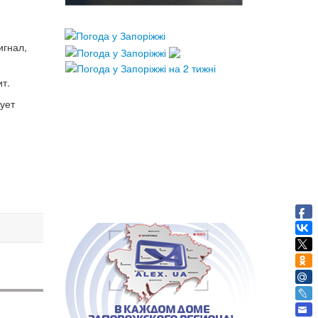
игнал,
т.
рует