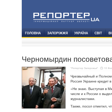
ГОЛОВНА
ЗАПОРІЖЖЯ
УКРАЇНА
СВІТ
В
Черномырдин посоветовал
"Репортер Запорожья"
10 Фев
Чрезвычайный и Полномо
Россия Украине кредит в
«Не знаю. Выступая в Мю
числе и к России о выде
журналистами.
Также, посол отметил, ч