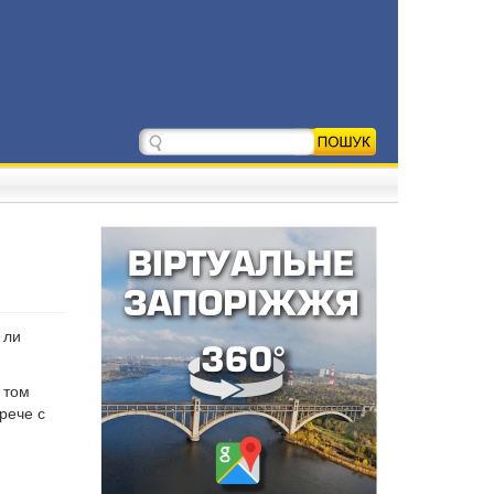
 ли
 том
рече с