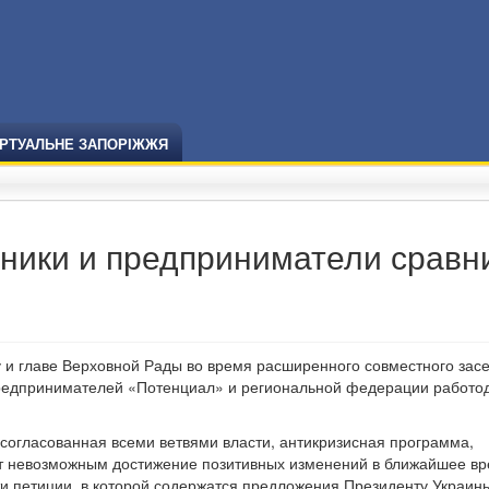
ІРТУАЛЬНЕ ЗАПОРІЖЖЯ
ики и предприниматели сравн
 и главе Верховной Рады во время расширенного совместного зас
предпринимателей «Потенциал» и региональной федерации работо
, согласованная всеми ветвями власти, антикризисная программа,
т невозможным достижение позитивных изменений в ближайшее вр
 петиции, в которой содержатся предложения Президенту Украин