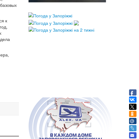
 базовых
ся к
год,
к
 дела
ера,