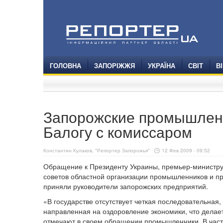
ГОЛОВНА
ЗАПОРІЖЖЯ
УКРАЇНА
СВІТ
В
Запорожские промышленн
Балогу с комиссаром
Константин Кулаков, "Репортер Запорожья"
12 Фев 2009 - 09:52
Обращение к Президенту Украины, премьер-министру
советов областной организации промышленников и 
приняли руководители запорожских предприятий.
«В государстве отсутствует четкая последовательная
направленная на оздоровление экономики, что делае
отмечают в своем обращении промышленники. В части