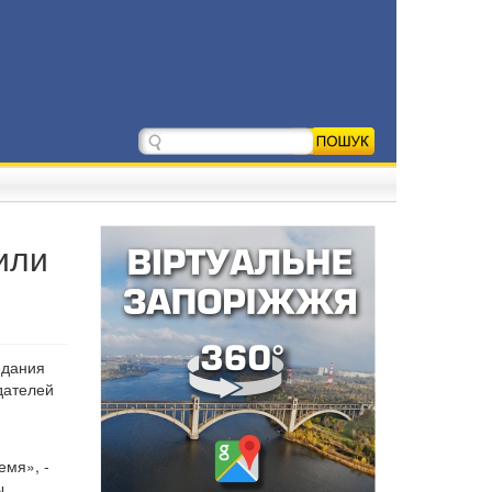
или
едания
дателей
емя», -
ы,