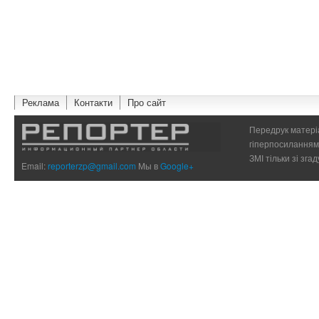
Реклама
Контакти
Про сайт
Передрук матеріа
гіперпосиланням 
ЗМІ тільки зі зг
Email:
reporterzp@gmail.com
Мы в
Google+