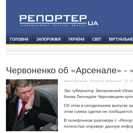
ГОЛОВНА
ЗАПОРІЖЖЯ
УКРАЇНА
СВІТ
ВІРТУАЛЬН
Червоненко об «Арсенале» - 
Ирина Дубченко, "Репортер Запорожья"
19
Экс-губернатор Запорожской облас
Киева Леонидом Черновецким купи
Об этом в сегодняшнем выпуске за
этом сумма сделки не сообщается
В телефонном разговоре с «Репор
полностью опроверг данную инфо