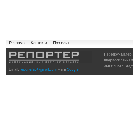
Реклама
Контакти
Про сайт
Передрук матеріа
гіперпосиланням 
ЗМІ тільки зі зг
Email:
reporterzp@gmail.com
Мы в
Google+