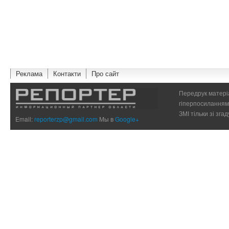
Реклама
Контакти
Про сайт
Передрук матеріа
гіперпосиланням 
ЗМІ тільки зі зг
Email:
reporterzp@gmail.com
Мы в
Google+