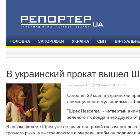
ГОЛОВНА
ЗАПОРІЖЖЯ
УКРАЇНА
СВІТ
ВІРТУАЛЬН
В украинский прокат вышел Ш
"РепортерUA"
20 мая 2010 - 16:08
Сегодня, 20 мая, в украинский пр
анимационного мультфильма «Шре
"Шрек Навсегда" - четвертый ани
зеленого людоеда и его друзей от
В новом фильме Шрек уже не является грозой сказочного леса. 
грозного рыка, а выстраиваются в очередь, чтобы он подписал 