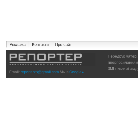
Реклама
Контакти
Про сайт
Передрук матеріа
гіперпосиланням 
ЗМІ тільки зі зг
Email:
reporterzp@gmail.com
Мы в
Google+