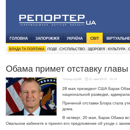
ГОЛОВНА
ЗАПОРІЖЖЯ
УКРАЇНА
СВІТ
ВІРТУАЛЬН
ВЛАДА ТА ПОЛІТИКА
ПОДІЇ
СУСПІЛЬСТВО
ЗДОРОВ'Я
КУЛЬТУРА
Обама примет отставку глав
"РепортерUA"
21 мая 2010 - 10:10
28 мая президент США Барак Обам
национальной разведки, адмирала 
Причиной отставки Блэра стала ут
дома.
В четверг, 20 мая, Барак Обама вс
Овальном кабинете и принял его предложение об уходе с заним