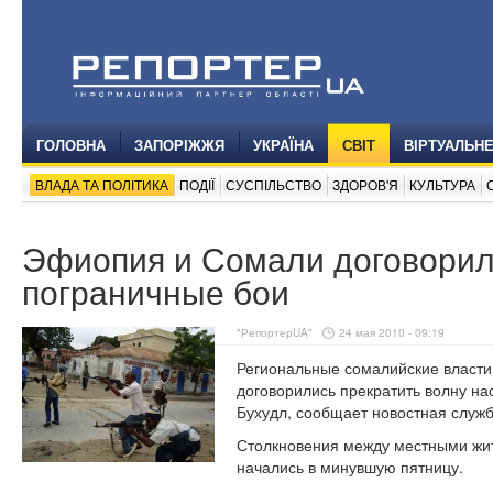
ГОЛОВНА
ЗАПОРІЖЖЯ
УКРАЇНА
СВІТ
ВІРТУАЛЬН
ВЛАДА ТА ПОЛІТИКА
ПОДІЇ
СУСПІЛЬСТВО
ЗДОРОВ'Я
КУЛЬТУРА
Эфиопия и Сомали договорил
пограничные бои
"РепортерUA"
24 мая 2010 - 09:19
Региональные сомалийские власти
договорились прекратить волну на
Бухудл, сообщает новостная служ
Столкновения между местными жи
начались в минувшую пятницу.