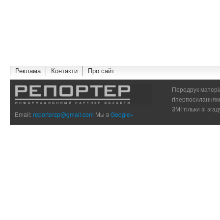
Реклама
Контакти
Про сайт
Передрук матеріа
гіперпосиланням 
ЗМІ тільки зі зг
Email:
reporterzp@gmail.com
Мы в
Google+