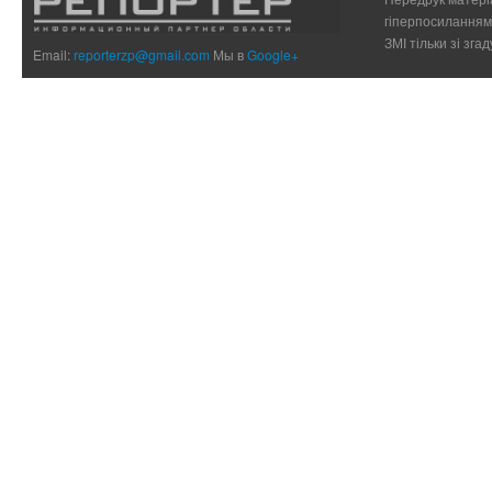
гіперпосиланням 
ЗМІ тільки зі зг
Email:
reporterzp@gmail.com
Мы в
Google+