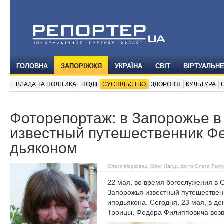
ГОЛОВНА
ЗАПОРІЖЖЯ
УКРАЇНА
СВІТ
ВІРТУАЛЬН
ВЛАДА ТА ПОЛІТИКА
ПОДІЇ
СУСПІЛЬСТВО
ЗДОРОВ'Я
КУЛЬТУРА
Фоторепортаж: в Запорожье в
известный путешественник Ф
дьяконом
Олеся Марковец, Олег Лагур, фото Олега Лагу
22 мая, во время богослужения в
Запорожья известный путешествен
иподьякона. Сегодня, 23 мая, в д
Троицы, Федора Филипповича возве