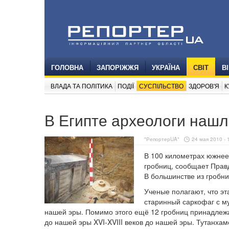
ГОЛОВНА
ЗАПОРІЖЖЯ
УКРАЇНА
СВІТ
В
ВЛАДА ТА ПОЛІТИКА
ПОДІЇ
СУСПІЛЬСТВО
ЗДОРОВ'Я
К
В Египте археологи нашл
"РепортерUA"
24 мая 2010 - 
В 100 километрах южнее
гробниц, сообщает Правд
В большинстве из гробн
Ученые полагают, что эт
старинный саркофаг с м
нашей эры. Помимо этого ещё 12 гробниц принадлежат
до нашей эры XVI-XVIII веков до нашей эры. Тутанха