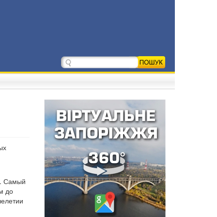
ых
н. Самый
м до
челетии