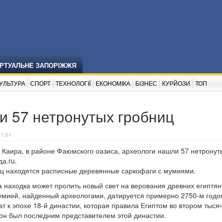
ІРТУАЛЬНЕ ЗАПОРІЖЖЯ
УЛЬТУРА
СПОРТ
ТЕХНОЛОГІЇ
ЕКОНОМІКА
БІЗНЕС
КУРЙОЗИ
ТОП
и 57 нетронутых гробниц
11:01
 Каира, в районе Фаюмского оазиса, археологи нашли 57 нетронут
а.ru.
иц находятся расписные деревянные саркофаги с мумиями.
а находка может пролить новый свет на верования древних египтя
умией, найденный археологами, датируется примерно 2750-м годо
 к эпохе 18-й династии, которая правила Египтом во втором тыся
мон был последним представителем этой династии.