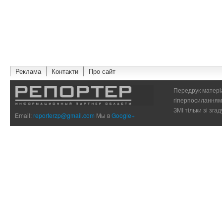
Реклама
Контакти
Про сайт
Передрук матеріа
гіперпосиланням 
ЗМІ тільки зі зг
Email:
reporterzp@gmail.com
Мы в
Google+