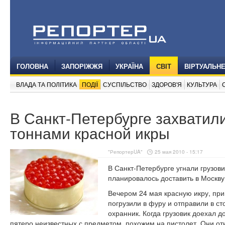
ГОЛОВНА
ЗАПОРІЖЖЯ
УКРАЇНА
СВІТ
ВІРТУАЛЬН
ВЛАДА ТА ПОЛІТИКА
ПОДІЇ
СУСПІЛЬСТВО
ЗДОРОВ'Я
КУЛЬТУРА
В Санкт-Петербурге захватили
тоннами красной икры
"РепортерUA"
25 мая 2010 - 15:17
В Санкт-Петербурге угнали грузови
планировалось доставить в Москву,
Вечером 24 мая красную икру, пр
погрузили в фуру и отправили в с
охранник. Когда грузовик доехал д
пятеро неизвестных с предметом, похожим на пистолет. Они от