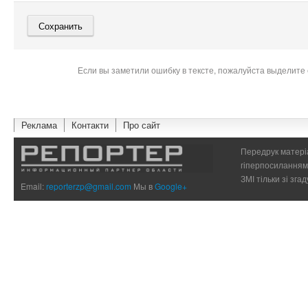
Если вы заметили ошибку в тексте, пожалуйста выделите 
Реклама
Контакти
Про сайт
Передрук матеріа
гіперпосиланням 
ЗМІ тільки зі зг
Email:
reporterzp@gmail.com
Мы в
Google+