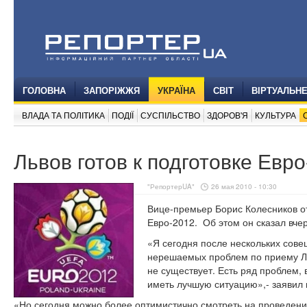
ГОЛОВНА
ЗАПОРІЖЖЯ
УКРАЇНА
СВІТ
ВІРТУАЛЬН
ВЛАДА ТА ПОЛІТИКА
ПОДІЇ
СУСПІЛЬСТВО
ЗДОРОВ'Я
КУЛЬТУРА
Львов готов к подготовке Евр
"РепортерUA"
26 мая 2010 - 10:30
Вице-премьер Борис Колесников от
Евро-2012. Об этом он сказал вчер
«Я сегодня после нескольких совещ
нерешаемых проблем по приему Л
не существует. Есть ряд проблем, 
иметь лучшую ситуацию»,- заявил
«Но сегодня можно более оптимистично смотреть на проведени