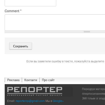
Comment
*
Если вы заметили ошибку в тексте, пожалуйста выделите 
Реклама
Контакти
Про сайт
Передрук матеріа
гіперпосиланням 
ЗМІ тільки зі зг
Email:
reporterzp@gmail.com
Мы в
Google+