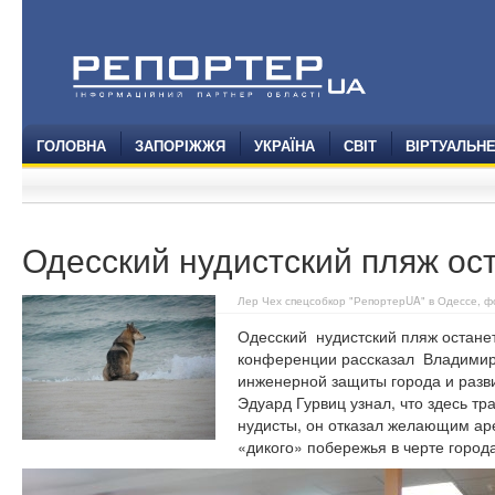
ГОЛОВНА
ЗАПОРІЖЖЯ
УКРАЇНА
СВІТ
ВІРТУАЛЬН
Одесский нудистский пляж ос
Лер Чех спецсобкор "РепортерUA" в Одессе, ф
Одесский нудистский пляж останет
конференции рассказал Владимир
инженерной защиты города и разви
Эдуард Гурвиц узнал, что здесь тр
нудисты, он отказал желающим аре
«дикого» побережья в черте города