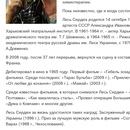
химиотерапии.
Пока неизвестно, где и когда сост
Лесь Сердюк родился 14 октября 1
артиста СССР Александра Иванови
Харьковский театральный институт. В 1961-1964 гг. - актер Хар
драматического театра им. Т.Г.Шевченко, в 1964-1965 гг. - Рижск
академического театра русской драмы им. Леси Украинки, с 1970
А.Довженко.
В 2008 году, после 37 лет перерыва, вернулся на сцену в сост
Франка.
Дебютировал в кино в 1965 году. Первый фильм – «Гибель эскадр
фильмах. Среди последних: «Тарас Бульба» (2009 г.), «Приключе
«От любви до кохання» (2008 г.), «Мамай» (2003 г.).
Среди известных фильмов, в которых снимался Лесь Сердюк – 
Полтавка», «Как закалялась сталь», «Провал операции Больша
«Дума о Ковпаке» и многие другие.
Лесь Сердюк за жизнь удостоился таких наград: Заслуженный ар
Украины (1996 г.), Приз за лучшую мужскую роль в фильме «С
Варах (1988 г., Чехословакия).