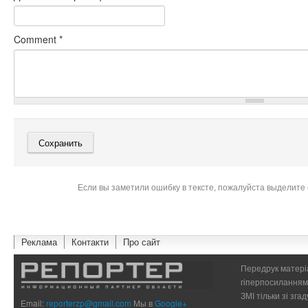
Comment
*
Если вы заметили ошибку в тексте, пожалуйста выделите 
Реклама
Контакти
Про сайт
Передрук матеріа
гіперпосиланням 
ЗМІ тільки зі зг
Email:
reporterzp@gmail.com
Мы в
Google+