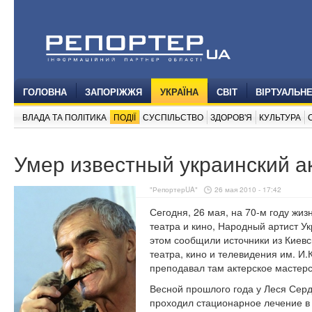
ГОЛОВНА
ЗАПОРІЖЖЯ
УКРАЇНА
СВІТ
ВІРТУАЛЬН
ВЛАДА ТА ПОЛІТИКА
ПОДІЇ
СУСПІЛЬСТВО
ЗДОРОВ'Я
КУЛЬТУРА
Умер известный украинский а
"РепортерUA"
26 мая 2010 - 17:42
Сегодня, 26 мая, на 70-м году жиз
театра и кино, Народный артист У
этом сообщили источники из Киев
театра, кино и телевидения им. И
преподавал там актерское мастерс
Весной прошлого года у Леся Серд
проходил стационарное лечение в