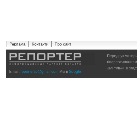
Реклама
Контакти
Про сайт
Передрук матеріа
гіперпосиланням 
ЗМІ тільки зі зг
Email:
reporterzp@gmail.com
Мы в
Google+