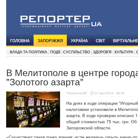
ГОЛОВНА
ЗАПОРІЖЖЯ
УКРАЇНА
СВІТ
ВІРТУАЛЬН
ВЛАДА ТА ПОЛІТИКА
ПОДІЇ
СУСПІЛЬСТВО
ЗДОРОВ'Я
КУЛЬТУРА
В Мелитополе в центре город
"Золотого азарта"
"РепортерUA"
27 мая 2010 - 09:25
На днях в ходе операции "Игорный
налоговики установили в Мелитопо
азарта. В ходе проверки описано 1
общей стоимостью 75 тыс. грн. Об
Запорожской области.
«Существует такая точка зрения: если желаешь скрыть какую-то