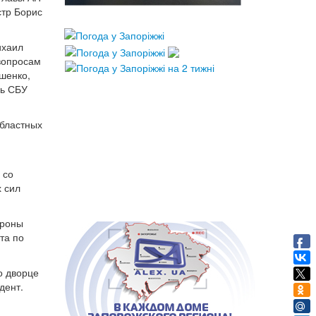
стр Борис
ихаил
вопросам
шенко,
ль СБУ
областных
 со
х сил
ороны
та по
о дворце
дент.