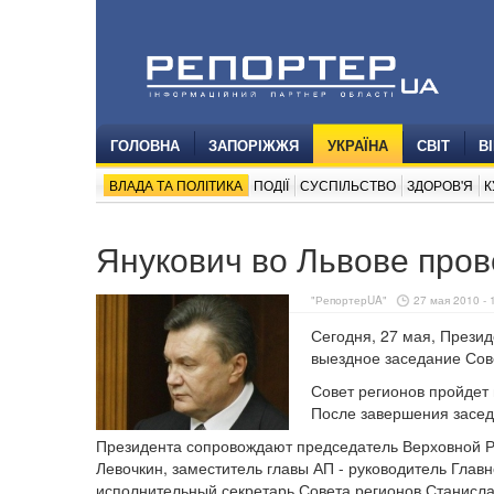
ГОЛОВНА
ЗАПОРІЖЖЯ
УКРАЇНА
СВІТ
В
ВЛАДА ТА ПОЛІТИКА
ПОДІЇ
СУСПІЛЬСТВО
ЗДОРОВ'Я
К
Янукович во Львове пров
"РепортерUA"
27 мая 2010 - 
Сегодня, 27 мая, Презид
выездное заседание Сов
Совет регионов пройдет 
После завершения засед
Президента сопровождают председатель Верховной Р
Левочкин, заместитель главы АП - руководитель Глав
исполнительный секретарь Совета регионов Станисла