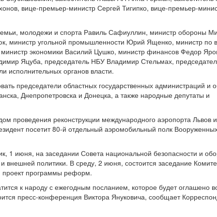
хонов, вице-премьер-министр Сергей Тигипко, вице-премьер-мини
 семьи, молодежи и спорта Равиль Сафиуллин, министр обороны М
юк, министр угольной промышленности Юрий Ященко, министр по 
 министр экономики Василий Цушко, министр финансов Федор Яро
ладимир Яцуба, председатель НБУ Владимир Стельмах, председате
ли исполнительных органов власти.
вовать председатели областных государственных администраций и 
ганска, Днепропетровска и Донецка, а также народные депутаты и
дом проведения реконструкции международного аэропорта Львов и
Президент посетит 80-й отдельный аэромобильный полк Вооруженны
ник, 1 июня, на заседании Совета национальной безопасности и об
 и внешней политики. В среду, 2 июня, состоится заседание Комите
н проект программы реформ.
тится к народу с ежегодным посланием, которое будет оглашено в
оится пресс-конференция Виктора Януковича, сообщает Корреспон