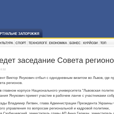
ІРТУАЛЬНЕ ЗАПОРІЖЖЯ
УЛЬТУРА
СПОРТ
ТЕХНОЛОГІЇ
ЕКОНОМІКА
БІЗНЕС
КУРЙОЗИ
ТОП
едет заседание Совета регион
10:32
ент Виктор Янукович отбыл с однодневным визитом во Львов, где п
ета регионов.
в главном корпусе Национального университета "Львовская полите
ания Янукович примет участие в рабочем ланче с участниками соб
ады Владимир Литвин, глава Администрации Президента Украины
ного управления по вопросам региональной и кадровой политики,
в Скубишевский, заместитель главы АП Анна Герман, заместитель 