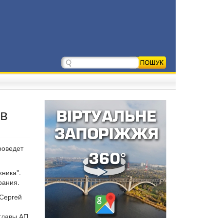
ов
роведет
хника".
рания.
 Сергей
главы АП