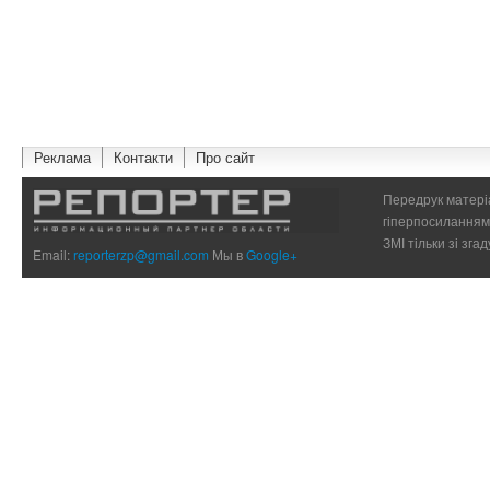
Реклама
Контакти
Про сайт
Передрук матеріа
гіперпосиланням 
ЗМІ тільки зі зг
Email:
reporterzp@gmail.com
Мы в
Google+