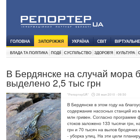
ГОЛОВНА
ЗАПОРІЖЖЯ
УКРАЇНА
СВІТ
ВІРТУАЛЬН
ВЛАДА ТА ПОЛІТИКА
ПОДІЇ
СУСПІЛЬСТВО
ЗДОРОВ'Я
КУЛЬТУРА
В Бердянске на случай мора 
выделено 2,5 тыс грн
"РепортерUA"
28 мая 2010 - 09:50
В Бердянске в этом году на благоу
содержание насосных станций из м
млн гривен. Согласно программе 
стоков заложено 133 тысячи грн, н
грн и 70 тысяч на вылов бродячих 
- уборка улиц. На эти цели планир