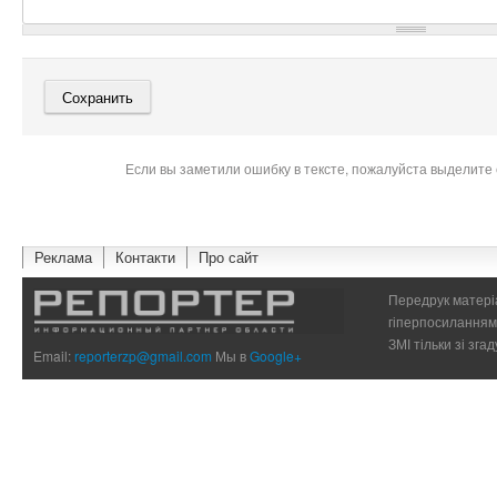
Если вы заметили ошибку в тексте, пожалуйста выделите 
Реклама
Контакти
Про сайт
Передрук матеріа
гіперпосиланням 
ЗМІ тільки зі зг
Email:
reporterzp@gmail.com
Мы в
Google+