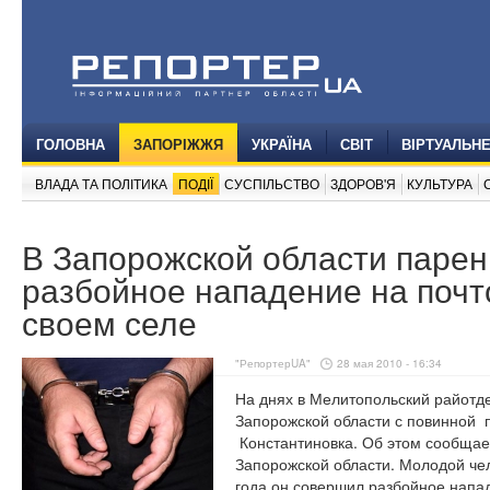
ГОЛОВНА
ЗАПОРІЖЖЯ
УКРАЇНА
СВІТ
ВІРТУАЛЬН
ВЛАДА ТА ПОЛІТИКА
ПОДІЇ
СУСПІЛЬСТВО
ЗДОРОВ'Я
КУЛЬТУРА
В Запорожской области паре
разбойное нападение на почт
своем селе
"РепортерUA"
28 мая 2010 - 16:34
На днях в Мелитопольский райот
Запорожской области с повинной
Константиновка. Об этом сообща
Запорожской области. Молодой че
года он совершил
разбойное
напа