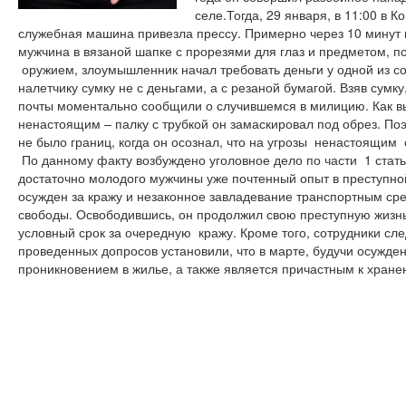
селе.Тогда, 29 января,
в 11:00
в
Ко
служебная машина привезла прессу.
Примерно через 10 минут 
мужчина в вязаной шапке с прорезями для глаз и
предметом, по
оружием, злоумышленник
начал требовать
деньги у одной из с
налетчику
сумку не с деньгами, а с резаной бумагой. Взяв сумк
почты моментально сообщили о случившемся в милицию. Как в
ненастоящим – палку с трубкой он замаскировал под обрез. П
не было границ, когда он осознал, что на угрозы
ненастоящим
По данному факту
возбуждено уголовное дело по части
1 стат
достаточно молодого мужчины уже почтенный опыт в преступно
осужден за кражу и незаконное завладевание транспортным ср
свободы. Освободившись, он продолжил свою преступную жизнь
условный срок за очередную
кражу. Кроме того,
сотрудники сле
проведенных допросов установили, что в марте, будучи осужд
проникновением в жилье, а также является причастным к хране