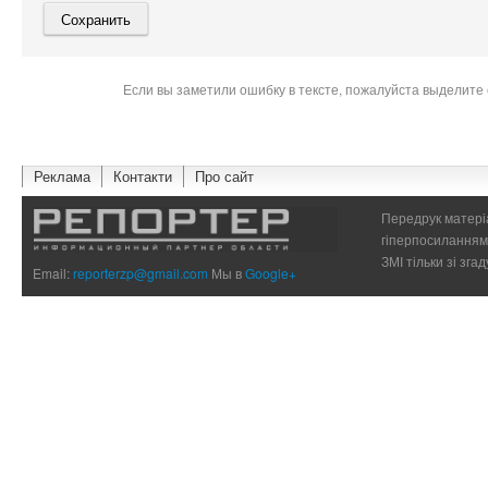
Если вы заметили ошибку в тексте, пожалуйста выделите 
Реклама
Контакти
Про сайт
Передрук матеріа
гіперпосиланням 
ЗМІ тільки зі зг
Email:
reporterzp@gmail.com
Мы в
Google+