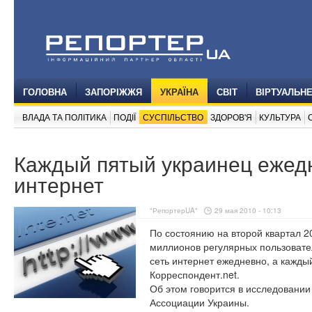
ГОЛОВНА
ЗАПОРІЖЖЯ
УКРАЇНА
СВІТ
ВІРТУАЛЬН
ВЛАДА ТА ПОЛІТИКА
ПОДІЇ
СУСПІЛЬСТВО
ЗДОРОВ'Я
КУЛЬТУРА
Каждый пятый украинец ежед
интернет
"РепортерUA"
29 мая 2010 - 10:13
По состоянию на второй квартал 2
миллионов регулярных пользовател
сеть интернет ежедневно, а каждый
Корреспондент.net.
Об этом говорится в исследовании
Ассоциации Украины.