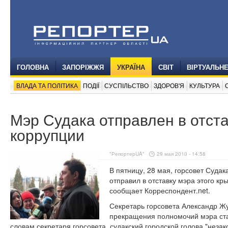
ГОЛОВНА
ЗАПОРІЖЖЯ
УКРАЇНА
СВІТ
ВІРТУАЛЬН
ВЛАДА ТА ПОЛІТИКА
ПОДІЇ
СУСПІЛЬСТВО
ЗДОРОВ'Я
КУЛЬТУРА
Мэр Судака отправлен в отста
коррупции
"РепортерUA"
29 мая 2010 - 14:58
В пятницу, 28 мая, горсовет Суда
отправил в отставку мэра этого к
сообщает Корреспондент.net.
Секретарь горсовета Александр Жу
прекращения полномочий мэра ста
словам секретаря горсовета, судакский городской голова "нез