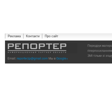
Реклама
Контакти
Про сайт
Передрук матеріа
гіперпосиланням 
ЗМІ тільки зі зг
Email:
reporterzp@gmail.com
Мы в
Google+