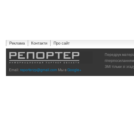
Реклама
Контакти
Про сайт
Передрук матеріа
гіперпосиланням 
ЗМІ тільки зі зг
Email:
reporterzp@gmail.com
Мы в
Google+