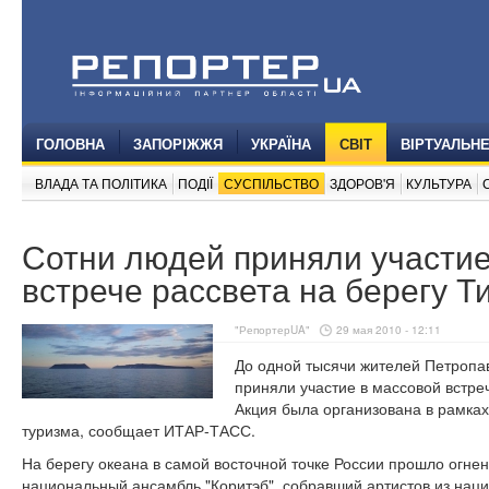
ГОЛОВНА
ЗАПОРІЖЖЯ
УКРАЇНА
СВІТ
ВІРТУАЛЬН
ВЛАДА ТА ПОЛІТИКА
ПОДІЇ
СУСПІЛЬСТВО
ЗДОРОВ'Я
КУЛЬТУРА
Сотни людей приняли участие
встрече рассвета на берегу Т
"РепортерUA"
29 мая 2010 - 12:11
До одной тысячи жителей Петропав
приняли участие в массовой встреч
Акция была организована в рамка
туризма, сообщает ИТАР-ТАСС.
На берегу океана в самой восточной точке России прошло огн
национальный ансамбль "Коритэб", собравший артистов из наци