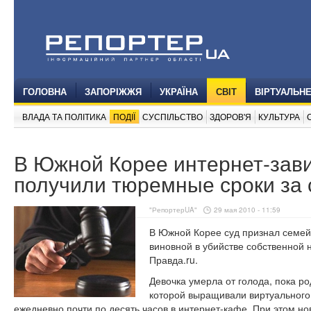
ГОЛОВНА
ЗАПОРІЖЖЯ
УКРАЇНА
СВІТ
ВІРТУАЛЬН
ВЛАДА ТА ПОЛІТИКА
ПОДІЇ
СУСПІЛЬСТВО
ЗДОРОВ'Я
КУЛЬТУРА
В Южной Корее интернет-зав
получили тюремные сроки за 
"РепортерUA"
29 мая 2010 - 11:59
В Южной Корее суд признал семе
виновной в убийстве собственной
Правда.ru.
Девочка умерла от голода, пока ро
которой выращивали виртуального
ежедневно почти по десять часов в интернет-кафе. При этом 