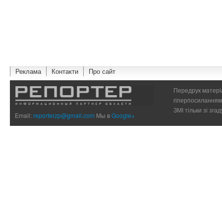
Реклама
Контакти
Про сайт
Передрук матеріа
гіперпосиланням 
ЗМІ тільки зі зг
Email:
reporterzp@gmail.com
Мы в
Google+