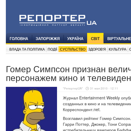
ГОЛОВНА
ЗАПОРІЖЖЯ
УКРАЇНА
СВІТ
ВІРТУАЛЬН
ВЛАДА ТА ПОЛІТИКА
ПОДІЇ
СУСПІЛЬСТВО
ЗДОРОВ'Я
КУЛЬТУРА
Гомер Симпсон признан вел
персонажем кино и телевиде
"РепортерUA"
31 мая 2010 - 12:11
Журнал Entertainment Weekly опуб
созданных в кино и на телевидени
Корреспондент.net.
Возглавил рейтинг Гомер Симпсон.
Гарри Поттер, Джокер, Тони Сопран
истребительницу вампиров Баффи