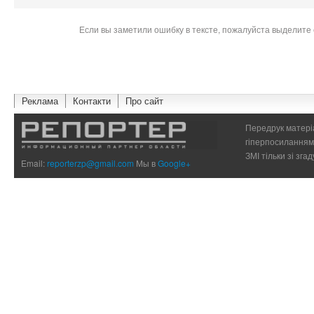
Если вы заметили ошибку в тексте, пожалуйста выделите 
Реклама
Контакти
Про сайт
Передрук матеріа
гіперпосиланням 
ЗМІ тільки зі зг
Email:
reporterzp@gmail.com
Мы в
Google+