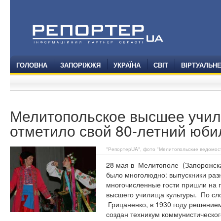
ГОЛОВНА
ЗАПОРІЖЖЯ
УКРАЇНА
СВІТ
ВІРТУАЛЬН
Мелитопольское высшее учил
отметило свой 80-летний юби
"РепортерUA", фото "Мелитопольские ведомос
28 мая в
Мелитополе
(Запорожск
было многолюдно: выпускники разн
многочисленные гости пришли на 
высшего училища культуры.
По сл
Грицаненко, в 1930 году решение
создан техникум коммунистическог