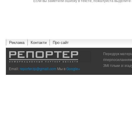
Если вы заметили ошибку в тексте, пожалуйста выделите 
Реклама
Контакти
Про сайт
Передрук матеріа
гіперпосиланням 
ЗМІ тільки зі зг
Email:
reporterzp@gmail.com
Мы в
Google+