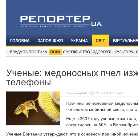
ГОЛОВНА
ЗАПОРІЖЖЯ
УКРАЇНА
СВІТ
ВІРТУАЛЬН
ВЛАДА ТА ПОЛІТИКА
ПОДІЇ
СУСПІЛЬСТВО
ЗДОРОВ'Я
КУЛЬТУРА
Ученые: медоносных пчел из
телефоны
"РепортерUA"
31 мая 2010 - 14:46
Причины исчезновения медоносных
человеком мобильной связи, счита
Еще в 2007 году ученые отметили,
сократилось на 60%, в Великобрит
Ученые Британии утверждают, что в основном причиной исчезн