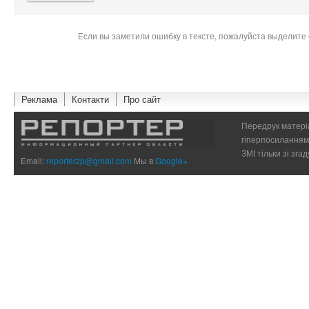
Если вы заметили ошибку в тексте, пожалуйста выделите 
Реклама
Контакти
Про сайт
Передрук матеріа
гіперпосиланням 
ЗМІ тільки зі зг
Email:
reporterzp@gmail.com
Мы в
Google+