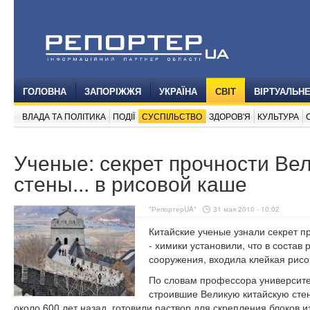
ГОЛОВНА
ЗАПОРІЖЖЯ
УКРАЇНА
СВІТ
ВІРТУАЛЬН
ВЛАДА ТА ПОЛІТИКА
ПОДІЇ
СУСПІЛЬСТВО
ЗДОРОВ'Я
КУЛЬТУРА
Ученые: секрет прочности Ве
стены... в рисовой каше
"РепортерUA"
31 мая 2010 - 10:02
Китайские ученые узнали секрет п
- химики установили, что в соста
сооружения, входила клейкая рисо
По словам профессора университе
строившие Великую китайскую сте
около 600 лет назад, готовили раствор для скрепления блоков и