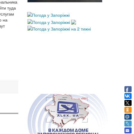
ачальника
йти туда
услугам
ю на
шут