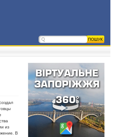
создал
говцы
е
ства
ми из
жение. В