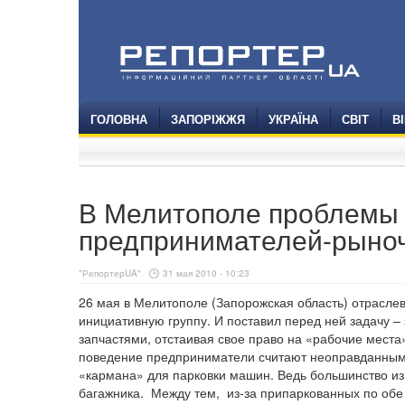
ГОЛОВНА
ЗАПОРІЖЖЯ
УКРАЇНА
СВІТ
В
В Мелитополе проблемы 
предпринимателей-рыно
"РепортерUA"
31 мая 2010 - 10:23
26 мая в
Мелитополе (Запорожская область) отрасле
инициативную группу. И поставил перед ней задачу 
запчастями, отстаивая свое право на «рабочие места
поведение предприниматели считают неоправданным. 
«кармана» для парковки машин. Ведь большинство из
багажника.
Между тем,
из-за припаркованных по об