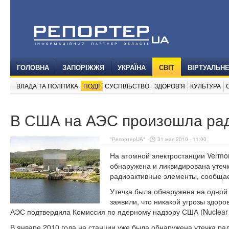
ГОЛОВНА
ЗАПОРІЖЖЯ
УКРАЇНА
СВІТ
ВІРТУАЛЬН
ВЛАДА ТА ПОЛІТИКА
ПОДІЇ
СУСПІЛЬСТВО
ЗДОРОВ'Я
КУЛЬТУРА
В США на АЭС произошла рад
"РепортерUA"
31 мая 2010 - 11:00
На атомной электростанции Vermo
обнаружена и ликвидирована утеч
радиоактивные элементы, сообщает
Утечка была обнаружена на одной
заявили, что никакой угрозы здор
АЭС подтвердила Комиссия по ядерному надзору США (Nuclear 
В январе 2010 года на станции уже была обнаружена утечка ра