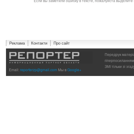
Если вы заметили ошибку в тексте, пожалуйста выделите 
Реклама
Контакти
Про сайт
Передрук матеріа
гіперпосиланням 
ЗМІ тільки зі зг
Email:
reporterzp@gmail.com
Мы в
Google+