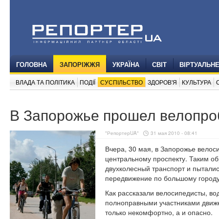
ГОЛОВНА
ЗАПОРІЖЖЯ
УКРАЇНА
СВІТ
ВІРТУАЛЬН
ВЛАДА ТА ПОЛІТИКА
ПОДІЇ
СУСПІЛЬСТВО
ЗДОРОВ'Я
КУЛЬТУРА
В Запорожье прошел велопро
"РепортерUA"
31 мая 2010 - 08:41
Вчера, 30 мая, в Запорожье велос
центральному проспекту. Таким о
двухколесный транспорт и пыталис
передвижение по большому городу
Как рассказали велосипедисты, во
полноправными участниками движе
только некомфортно, а и опасно.