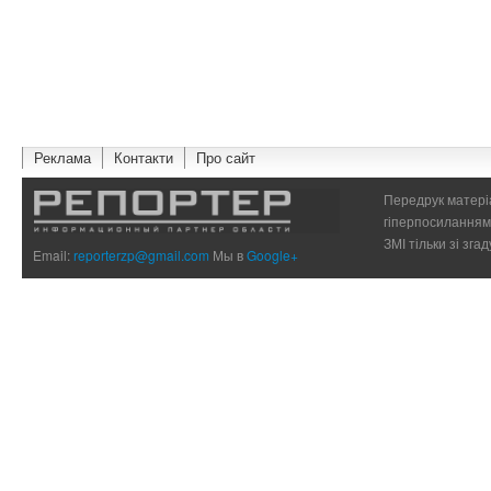
Реклама
Контакти
Про сайт
Передрук матеріа
гіперпосиланням 
ЗМІ тільки зі зг
Email:
reporterzp@gmail.com
Мы в
Google+