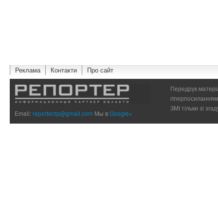
Реклама
Контакти
Про сайт
Передрук матеріа
гіперпосиланням 
ЗМІ тільки зі зг
Email:
reporterzp@gmail.com
Мы в
Google+