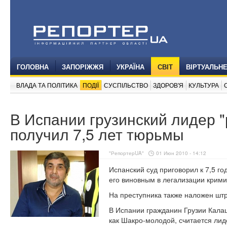
ГОЛОВНА
ЗАПОРІЖЖЯ
УКРАЇНА
СВІТ
ВІРТУАЛЬН
ВЛАДА ТА ПОЛІТИКА
ПОДІЇ
СУСПІЛЬСТВО
ЗДОРОВ'Я
КУЛЬТУРА
В Испании грузинский лидер 
получил 7,5 лет тюрьмы
"РепортерUA"
01 Июн 2010 - 14:12
Испанский суд приговорил к 7,5 г
его виновным в легализации крими
На преступника также наложен шт
В Испании гражданин Грузии Калаш
как Шакро-молодой, считается лид