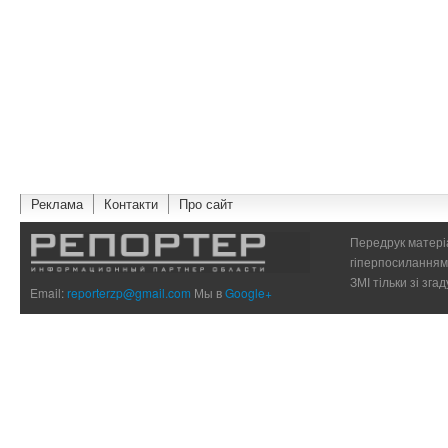
Реклама
Контакти
Про сайт
Передрук матеріа
гіперпосиланням 
ЗМІ тільки зі зг
Email:
reporterzp@gmail.com
Мы в
Google+