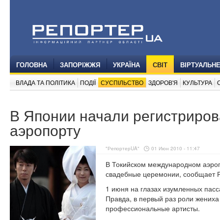
ГОЛОВНА
ЗАПОРІЖЖЯ
УКРАЇНА
СВІТ
ВІРТУАЛЬН
ВЛАДА ТА ПОЛІТИКА
ПОДІЇ
СУСПІЛЬСТВО
ЗДОРОВ'Я
КУЛЬТУРА
В Японии начали регистриров
аэропорту
"РепортерUA"
01 Июн 2010 - 11:47
В Токийском международном аэроп
свадебные церемонии, сообщает Р
1 июня на глазах изумленных пасс
Правда, в первый раз роли жениха
профессиональные артисты.