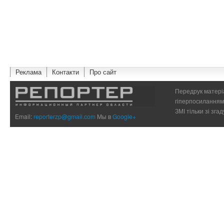
Реклама
Контакти
Про сайт
Передрук матеріа
гіперпосиланням 
ЗМІ тільки зі зг
Email:
reporterzp@gmail.com
Мы в
Google+