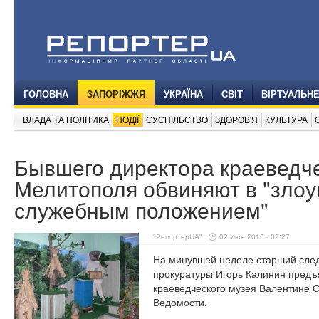
ГОЛОВНА
ЗАПОРІЖЖЯ
УКРАЇНА
СВІТ
ВІРТУАЛЬН
ВЛАДА ТА ПОЛІТИКА
ПОДІЇ
СУСПІЛЬСТВО
ЗДОРОВ'Я
КУЛЬТУРА
Бывшего директора краеведче
Мелитополя обвиняют в "зло
служебным положением"
"РепортерUA"
02 Июн 2010 - 09:27
На минувшей неделе старший сле
прокуратуры Игорь Калинин предъ
краеведческого музея Валентине 
Ведомости.