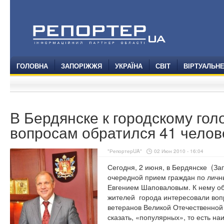
ГОЛОВНА
ЗАПОРІЖЖЯ
УКРАЇНА
СВІТ
ВІРТУАЛЬН
В Бердянске к городскому го
вопросам обратился 41 челов
"РепортерUA"
02 Июн 2010 - 16:04
Сегодня, 2 июня, в Бердянске
(За
очередной прием граждан по личн
Евгением Шаповаловым. К нему обр
жителей города интересовали во
ветеранов Великой Отечественной 
сказать, «популярных», то есть н