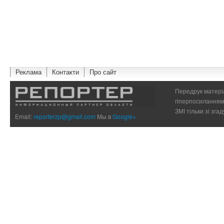
Реклама
Контакти
Про сайт
Передрук матеріа
гіперпосиланням 
ЗМІ тільки зі зг
Email:
reporterzp@gmail.com
Мы в
Google+