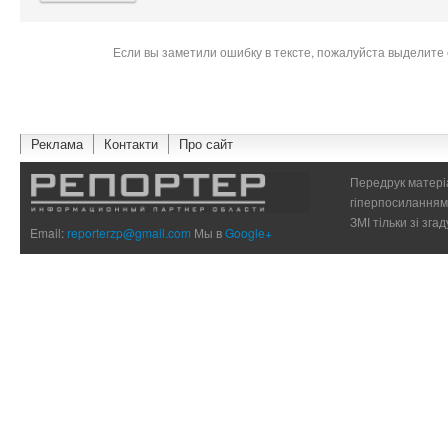
Если вы заметили ошибку в тексте, пожалуйста выделите 
Реклама
Контакти
Про сайт
Передрук матеріа
гіперпосиланням 
ЗМІ тільки зі зг
Email:
reporterzp@gmail.com
Мы в
Google+