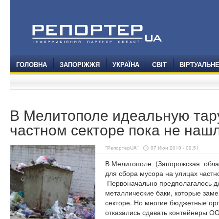
ГОЛОВНА
ЗАПОРІЖЖЯ
УКРАЇНА
СВІТ
ВІРТУАЛЬН
В Мелитополе идеальную тару
частном секторе пока не наш
"РепортерUA"
07 Июн 2010 - 09:51
В Мелитополе
(Запорожская
обла
для сбора мусора на улицах частн
Первоначально предполагалось дл
металлические баки, которые зам
секторе. Но многие бюджетные ор
отказались сдавать контейнеры О