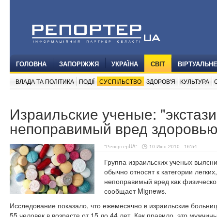
ГОЛОВНА
ЗАПОРІЖЖЯ
УКРАЇНА
СВІТ
ВІРТУАЛЬН
ВЛАДА ТА ПОЛІТИКА
ПОДІЇ
СУСПІЛЬСТВО
ЗДОРОВ'Я
КУЛЬТУРА
Израильские ученые: "экстази
непоправимый вред здоровь
"РепортерUA"
10 Июн 2010 - 16:54
Группа израильских ученых выяснил
обычно относят к категории легких
непоправимый вред как физическом
сообщает Mignews.
Исследование показало, что ежемесячно в израильские больниц
55 человек в возрасте от 15 до 44 лет. Как правило, это мужчин