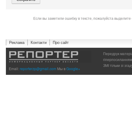
Если вы заметили ошибку в тексте, пожалуйста выделите 
Реклама
Контакти
Про сайт
Передрук матеріа
гіперпосиланням 
ЗМІ тільки зі зг
Email:
reporterzp@gmail.com
Мы в
Google+