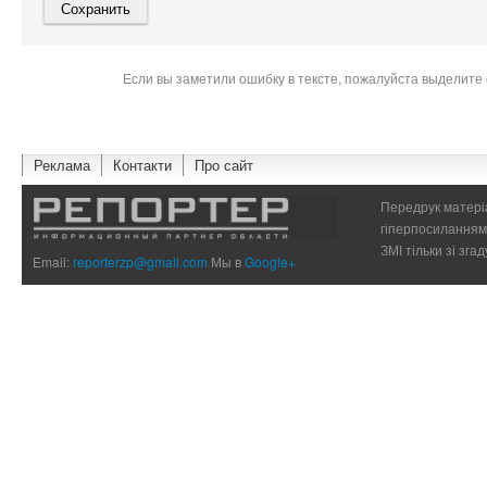
Если вы заметили ошибку в тексте, пожалуйста выделите 
Реклама
Контакти
Про сайт
Передрук матеріа
гіперпосиланням 
ЗМІ тільки зі зг
Email:
reporterzp@gmail.com
Мы в
Google+