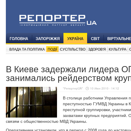
ГОЛОВНА
ЗАПОРІЖЖЯ
УКРАЇНА
СВІТ
ВІРТУАЛЬН
ВЛАДА ТА ПОЛІТИКА
ПОДІЇ
СУСПІЛЬСТВО
ЗДОРОВ'Я
КУЛЬТУРА
В Киеве задержали лидера О
занимались рейдерством кру
"РепортерUA"
10 Июн 2010 - 14:12
В столице работники Управления п
преступностью ГУМВД Украины в К
преступной группировки, участник
захватами крупных предприятий. 
связям с общественностью МВД Украины.
Оперативники установили, что в период с 2008 года до настоя