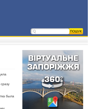
щила
 сразу
тка была
ему