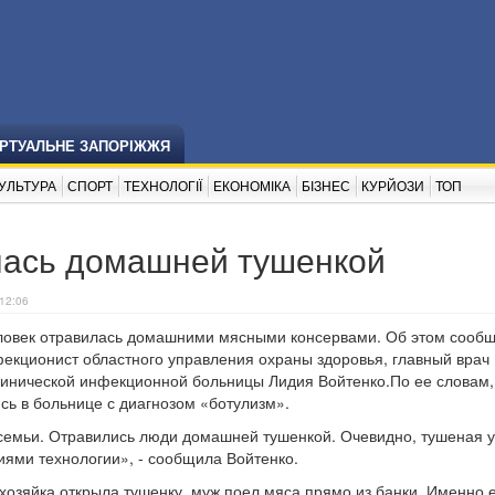
ІРТУАЛЬНЕ ЗАПОРІЖЖЯ
УЛЬТУРА
СПОРТ
ТЕХНОЛОГІЇ
ЕКОНОМІКА
БІЗНЕС
КУРЙОЗИ
ТОП
лась домашней тушенкой
12:06
еловек отравилась домашними мясными консервами. Об этом сооб
екционист областного управления охраны здоровья, главный врач
линической инфекционной больницы Лидия Войтенко.По ее словам,
сь в больнице с диагнозом «ботулизм».
 семьи. Отравились люди домашней тушенкой. Очевидно, тушеная у
иями технологии», - сообщила Войтенко.
 хозяйка открыла тушенку, муж поел мяса прямо из банки. Именно 