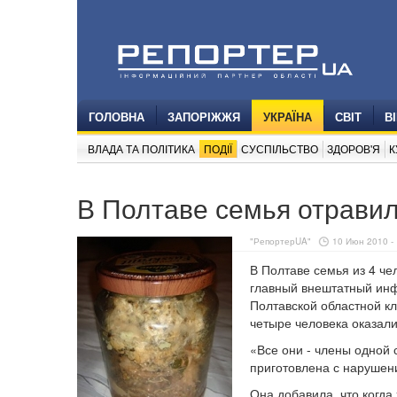
ГОЛОВНА
ЗАПОРІЖЖЯ
УКРАЇНА
СВІТ
В
ВЛАДА ТА ПОЛІТИКА
ПОДІЇ
СУСПІЛЬСТВО
ЗДОРОВ'Я
К
В Полтаве семья отрави
"РепортерUA"
10 Июн 2010 - 
В Полтаве семья из 4 ч
главный внештатный инф
Полтавской областной к
четыре человека оказали
«Все они - члены одной
приготовлена с нарушен
Она добавила, что когда