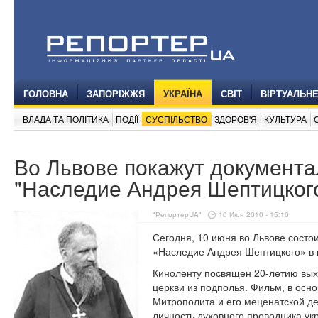
ГОЛОВНА
ЗАПОРІЖЖЯ
УКРАЇНА
СВІТ
ВІРТУАЛЬН
ВЛАДА ТА ПОЛІТИКА
ПОДІЇ
СУСПІЛЬСТВО
ЗДОРОВ'Я
КУЛЬТУРА
Во Львове покажут документ
"Наследие Андрея Шептицког
"РепортерUA"
10 Июн 2010 - 15:10
Сегодня, 10 июня во Львове сост
«Наследие Андрея Шептицкого» в 
Киноленту посвящен 20-летию вых
церкви из подполья. Фильм, в осно
Митрополита и его меценатской д
личность духовного проводника ук