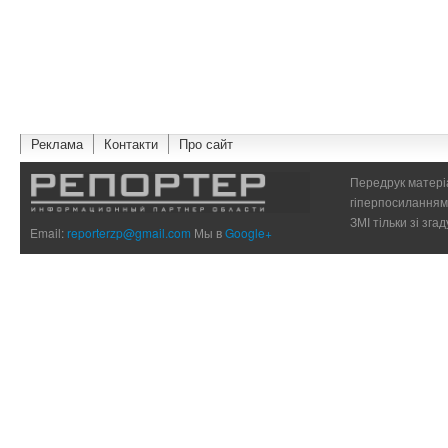
Реклама
Контакти
Про сайт
Передрук матеріа
гіперпосиланням 
ЗМІ тільки зі зг
Email:
reporterzp@gmail.com
Мы в
Google+