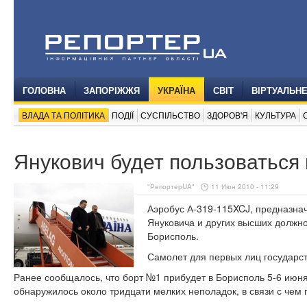
ГОЛОВНА
ЗАПОРІЖЖЯ
УКРАЇНА
СВІТ
ВІРТУАЛЬН
ВЛАДА ТА ПОЛІТИКА
ПОДІЇ
СУСПІЛЬСТВО
ЗДОРОВ'Я
КУЛЬТУРА
Янукович будет пользоваться
"РепортерUA"
11 Июн 2010 - 11:29
Аэробус А-319-115XCJ, предназна
Януковича и других высших должно
Борисполь.
Самолет для первых лиц государст
Ранее сообщалось, что борт №1 прибудет в Борисполь 5-6 июня
обнаружилось около тридцати мелких неполадок, в связи с чем 