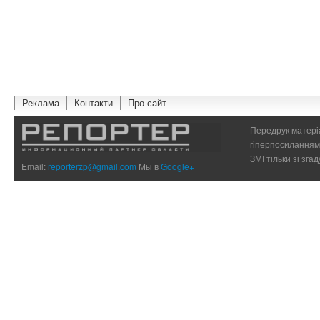
Реклама
Контакти
Про сайт
Передрук матеріа
гіперпосиланням 
ЗМІ тільки зі зг
Email:
reporterzp@gmail.com
Мы в
Google+