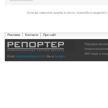
Если вы заметили ошибку в тексте, пожалуйста выделите 
Реклама
Контакти
Про сайт
Передрук матеріа
гіперпосиланням 
ЗМІ тільки зі зг
Email:
reporterzp@gmail.com
Мы в
Google+