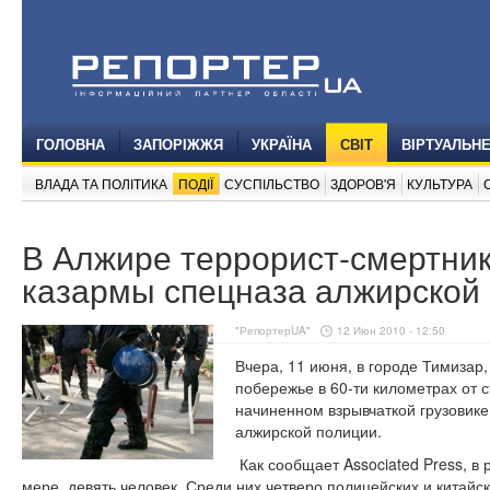
ГОЛОВНА
ЗАПОРІЖЖЯ
УКРАЇНА
СВІТ
ВІРТУАЛЬН
ВЛАДА ТА ПОЛІТИКА
ПОДІЇ
СУСПІЛЬСТВО
ЗДОРОВ'Я
КУЛЬТУРА
В Алжире террорист-смертни
казармы спецназа алжирской
"РепортерUA"
12 Июн 2010 - 12:50
Вчера, 11 июня, в городе Тимиза
побережье в 60-ти километрах от 
начиненном взрывчаткой грузовик
алжирской полиции.
Как сообщает Associated Press, в 
мере, девять человек. Среди них четверо полицейских и китайс