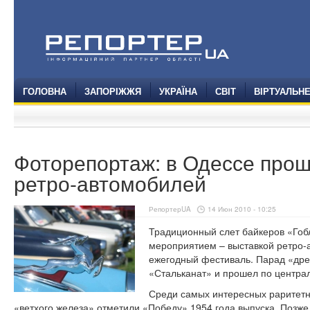
ГОЛОВНА
ЗАПОРІЖЖЯ
УКРАЇНА
СВІТ
ВІРТУАЛЬН
Фоторепортаж: в Одессе про
ретро-автомобилей
РепортерUA
14 Июн 2010 - 10:25
Традиционный слет байкеров «Гоб
мероприятием – выставкой ретро-
ежегодный фестиваль. Парад «древ
«Стальканат» и прошел по центра
Среди самых интересных раритетн
«ветхого железа» отметили «Победу» 1954 года выпуска. Позже