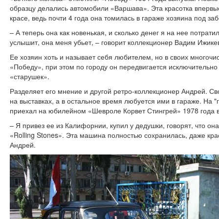
образцу делались автомобили «Варшава». Эта красотка впервы
красе, ведь почти 4 года она томилась в гараже хозяина под з
– А теперь она как новенькая, и сколько денег я на нее потратил
услышит, она меня убьет, – говорит коллекционер Вадим Ижике
Ее хозяин хоть и называет себя любителем, но в своих многоч
«Победу», при этом по городу он передвигается исключительно 
«старушек».
Разделяет его мнение и другой ретро-коллекционер Андрей. Св
на выставках, а в остальное время любуется ими в гараже. На 
приехал на юбилейном «Шевроле Корвет Стингрей» 1978 года 
– Я привез ее из Калифорнии, купил у дедушки, говорят, что он
«Rolling Stones». Эта машина полностью сохранилась, даже крас
Андрей.