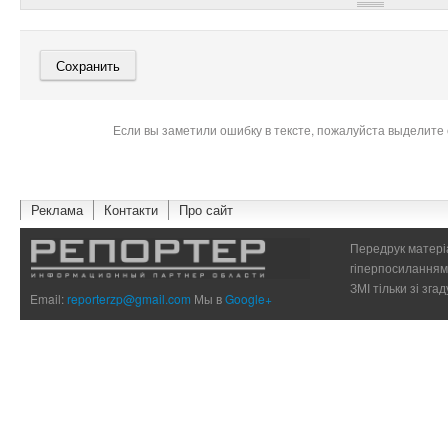
Если вы заметили ошибку в тексте, пожалуйста выделите 
Реклама
Контакти
Про сайт
Передрук матеріа
гіперпосиланням 
ЗМІ тільки зі зг
Email:
reporterzp@gmail.com
Мы в
Google+