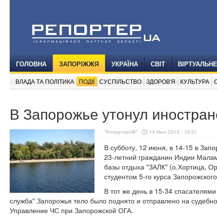
ГОЛОВНА
ЗАПОРІЖЖЯ
УКРАЇНА
СВІТ
ВІРТУАЛЬН
ВЛАДА ТА ПОЛІТИКА
ПОДІЇ
СУСПІЛЬСТВО
ЗДОРОВ'Я
КУЛЬТУРА
В Запорожье утонул иностран
"РепортерUA"
14 Июн 2010 - 10:31
В субботу, 12 июня, в 14-15 в Зап
23-летний гражданин Индии Малам
базы отдыха "ЗАЛК" (о.Хортица, О
студентом 5-го курса Запорожског
В тот же день в 15-34 спасателям
служба" Запорожья тело было поднято и отправлено на судебно
Управление ЧС при Запорожской ОГА.