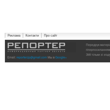
Реклама
Контакти
Про сайт
Передрук матеріа
гіперпосиланням 
ЗМІ тільки зі зг
Email:
reporterzp@gmail.com
Мы в
Google+