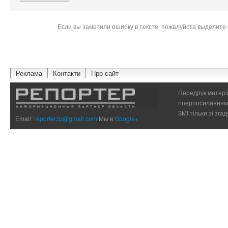
Если вы заметили ошибку в тексте, пожалуйста выделите 
Реклама
Контакти
Про сайт
Передрук матеріа
гіперпосиланням 
ЗМІ тільки зі зг
Email:
reporterzp@gmail.com
Мы в
Google+