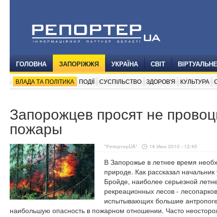
ГОЛОВНА
ЗАПОРІЖЖЯ
УКРАЇНА
СВІТ
ВІРТУАЛЬН
ВЛАДА ТА ПОЛІТИКА
ПОДІЇ
СУСПІЛЬСТВО
ЗДОРОВ'Я
КУЛЬТУРА
Запорожцев просят не прово
пожары
"РепортерUA"
14 Июн 2010 - 12:45
В Запорожье в летнее время необ
природе. Как рассказал начальник
Бройде, наиболее серьезной летн
рекреационных лесов - лесопарков
испытывающих большие антропоге
наибольшую опасность в пожарном отношении. Часто неосторо