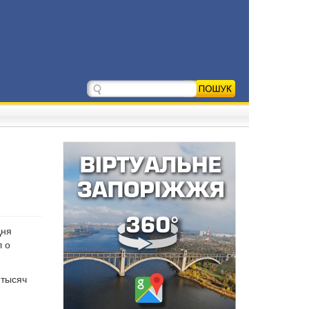
и
Дня
л о
 тысяч