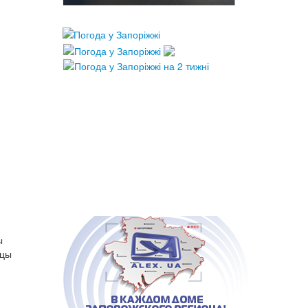
ы
ицы