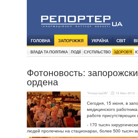
ГОЛОВНА
ЗАПОРІЖЖЯ
УКРАЇНА
СВІТ
В
ВЛАДА ТА ПОЛІТИКА
ПОДІЇ
СУСПІЛЬСТВО
ЗДОРОВ'Я
К
Фотоновость: запорожски
ордена
"РепортерUA"
15 Июн 2010 - 
Сегодня, 15 июня, в зап
медицинского работника
работе присутствующих
- 170 тысяч хирургическ
людей пролечены на стационарах, более 500 тысяч в