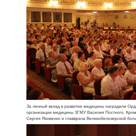
За личный вклад в развитие медицины наградили Ор
организации медицины ЗГМУ Василия Постного. Кром
Сергея Яковенко и главврача Великобелозерской бол