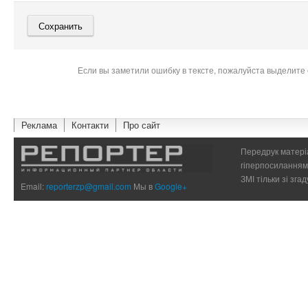
Если вы заметили ошибку в тексте, пожалуйста выделите 
Реклама
Контакти
Про сайт
Передрук матеріа
гіперпосиланням 
ЗМІ тільки зі зг
Email:
reporterzp@gmail.com
Мы в
Google+