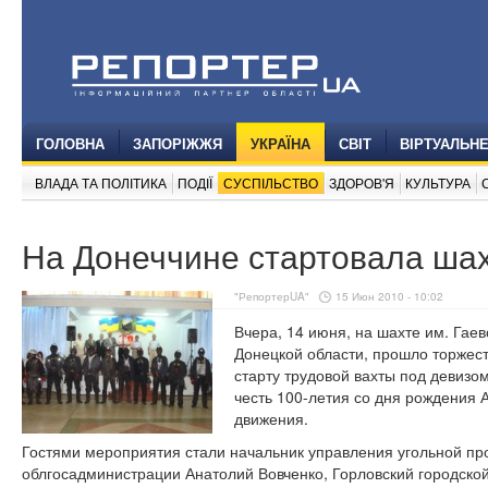
ГОЛОВНА
ЗАПОРІЖЖЯ
УКРАЇНА
СВІТ
ВІРТУАЛЬН
ВЛАДА ТА ПОЛІТИКА
ПОДІЇ
СУСПІЛЬСТВО
ЗДОРОВ'Я
КУЛЬТУРА
На Донеччине стартовала шах
"РепортерUA"
15 Июн 2010 - 10:02
Вчера, 14 июня, на шахте им. Гаев
Донецкой области, прошло торжес
старту трудовой вахты под девизом
честь 100-летия со дня рождения А
движения.
Гостями мероприятия стали начальник управления угольной п
облгосадминистрации Анатолий Вовченко, Горловский городской