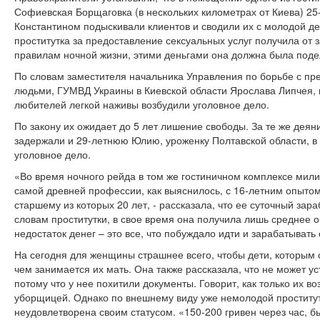
Софиевская Борщаговка (в нескольких километрах от Киева) 25
Константином подыскивали клиентов и сводили их с молодой д
проститутка за предоставление сексуальных услуг получила от з
правилам ночной жизни, этими деньгами она должна была под
По словам заместителя начальника Управления по борьбе с пре
людьми, ГУМВД Украины в Киевской области Ярослава Липчея, 
любителей легкой наживы возбудили уголовное дело.
По закону их ожидает до 5 лет лишение свободы. За те же дея
задержали и 29-летнюю Юлию, уроженку Полтавской области, в
уголовное дело.
«Во время ночного рейда в том же гостиничном комплексе мил
самой древней профессии, как выяснилось, с 16-летним опытом
старшему из которых 20 лет, - рассказала, что ее суточный зара
словам проститутки, в свое время она получила лишь среднее о
недостаток денег – это все, что побуждало идти и зарабатывать
На сегодня для женщины страшнее всего, чтобы дети, которым 
чем занимается их мать. Она также рассказала, что не может у
потому что у нее похитили документы. Говорит, как только их во
уборщицей. Однако по внешнему виду уже немолодой проститутк
неудовлетворена своим статусом. «150-200 гривен через час, бы