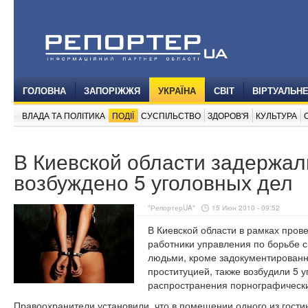
ГОЛОВНА
ЗАПОРІЖЖЯ
УКРАЇНА
СВІТ
ВІРТУАЛЬН
ВЛАДА ТА ПОЛІТИКА
ПОДІЇ
СУСПІЛЬСТВО
ЗДОРОВ'Я
КУЛЬТУРА
В Киевской области задержали
возбуждено 5 уголовных дел
"РепортерUA"
15 Июн 2010 - 09:52
В Киевской области в рамках про
работники управления по борьбе с
людьми, кроме задокументированн
проституцией, также возбудили 5 
распространения порнографически
Правоохранители установили, что в помещении одного из гости