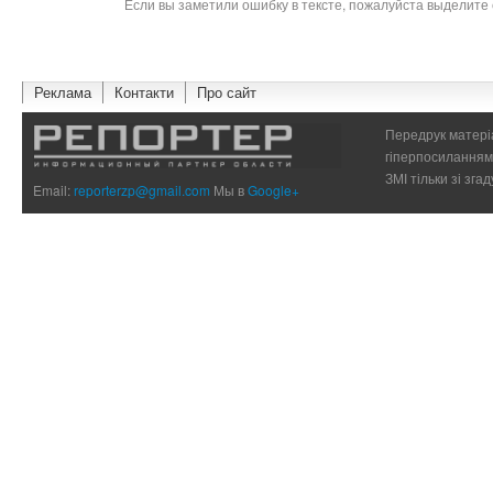
Если вы заметили ошибку в тексте, пожалуйста выделите 
Реклама
Контакти
Про сайт
Передрук матеріа
гіперпосиланням 
ЗМІ тільки зі зг
Email:
reporterzp@gmail.com
Мы в
Google+