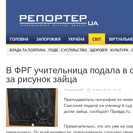
ГОЛОВНА
ЗАПОРІЖЖЯ
УКРАЇНА
СВІТ
ВІРТУАЛЬН
ВЛАДА ТА ПОЛІТИКА
ПОДІЇ
СУСПІЛЬСТВО
ЗДОРОВ'Я
КУЛЬТУРА
В ФРГ учительница подала в 
за рисунок зайца
"РепортерUA"
16 Июн 2010 - 16:19
Преподаватель географии из нем
Саксония подала на ученицу в суд 
доске зайца, сообщает Правда.ru.
Примечательно, что это уже не пе
учительницы. По всей видимости, преподаватель страдает своег