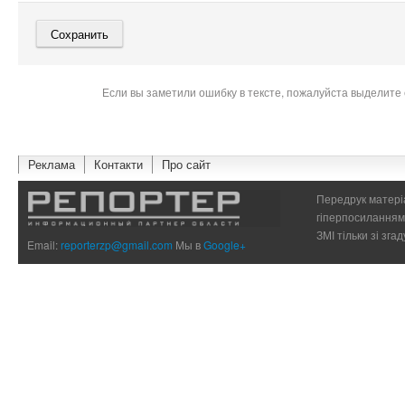
Если вы заметили ошибку в тексте, пожалуйста выделите 
Реклама
Контакти
Про сайт
Передрук матеріа
гіперпосиланням 
ЗМІ тільки зі зг
Email:
reporterzp@gmail.com
Мы в
Google+