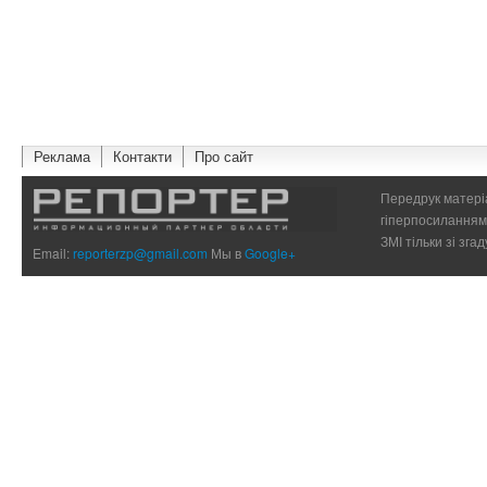
Реклама
Контакти
Про сайт
Передрук матеріа
гіперпосиланням 
ЗМІ тільки зі зг
Email:
reporterzp@gmail.com
Мы в
Google+