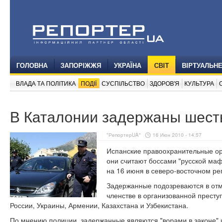
ГОЛОВНА
ЗАПОРІЖЖЯ
УКРАЇНА
СВІТ
ВІРТУАЛЬН
ВЛАДА ТА ПОЛІТИКА
ПОДІЇ
СУСПІЛЬСТВО
ЗДОРОВ'Я
КУЛЬТУРА
В Каталонии задержаны шест
"РепортерUA"
16 Июн 2010 - 14:57
Испанские правоохранительные ор
они считают боссами "русской ма
на 16 июня в северо-восточном ре
Задержанные подозреваются в отм
членстве в организованной преступ
России, Украины, Армении, Казахстана и Узбекистана.
По мнению полиции, задержанные являются "ворами в законе"