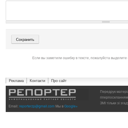
Если вы заметили ошибку в тексте, пожалуйста выделите 
Реклама
Контакти
Про сайт
Передрук матеріа
гіперпосиланням 
ЗМІ тільки зі зг
Email:
reporterzp@gmail.com
Мы в
Google+