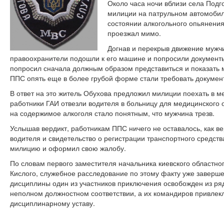
Около часа ночи вблизи села Под
милиции на патрульном автомобиле
состоянии алкогольного опьянени
проезжал мимо.
Догнав и перекрыв движение мужчи
правоохранители подошли к его машине и попросили документы
попросил сначала должным образом представиться и показать 
ППС опять еще в более грубой форме стали требовать докумен
В ответ на это житель Обухова предложил милиции поехать в м
работники ГАИ отвезли водителя в больницу для медицинского 
на содержимое алкоголя стало понятным, что мужчина трезв.
Услышав вердикт, работникам ППС ничего не оставалось, как в
водителя и свидетельство о регистрации транспортного средств
милицию и оформил свою жалобу.
По словам первого заместителя начальника киевского областно
Кислого, служебное расследование по этому факту уже заверш
дисциплины один из участников приключения освобожден из ря
неполном должностном соответствии, а их командиров привлекл
дисциплинарному уставу.