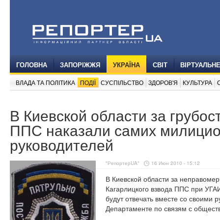
ГОЛОВНА
ЗАПОРІЖЖЯ
УКРАЇНА
СВІТ
ВІРТУАЛЬН
ВЛАДА ТА ПОЛІТИКА
ПОДІЇ
СУСПІЛЬСТВО
ЗДОРОВ'Я
КУЛЬТУРА
В Киевской области за грубос
ППС наказали самих милицио
руководителей
"РепортерUA"
16 Июн 2010 - 15:12
В Киевской области за неправомер
Кагарлицкого взвода ППС при УГА
будут отвечать вместе со своими 
Департаменте по связям с общест