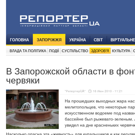
ГОЛОВНА
ЗАПОРІЖЖЯ
УКРАЇНА
СВІТ
ВІРТУАЛЬН
ВЛАДА ТА ПОЛІТИКА
ПОДІЇ
СУСПІЛЬСТВО
ЗДОРОВ'Я
КУЛЬТУРА
В Запорожской области в фон
червяки
"РепортерUA"
16 Июн 2010 - 11:21
На прошедших выходных жара нас
мелитопольцев, что некоторые пар
искусственном водоеме под назван
бассейне был рыжевато-зеленым. А
увидел на дне красненьких червячк
Насколько опасна эта «живность» для купальщиков и как регу