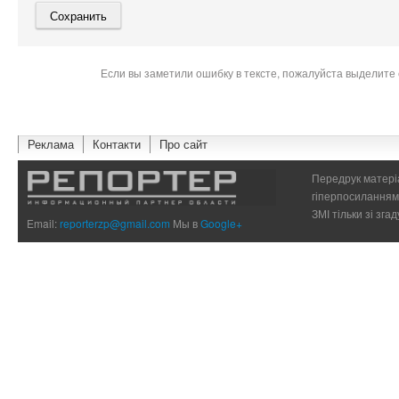
Если вы заметили ошибку в тексте, пожалуйста выделите 
Реклама
Контакти
Про сайт
Передрук матеріа
гіперпосиланням 
ЗМІ тільки зі зг
Email:
reporterzp@gmail.com
Мы в
Google+