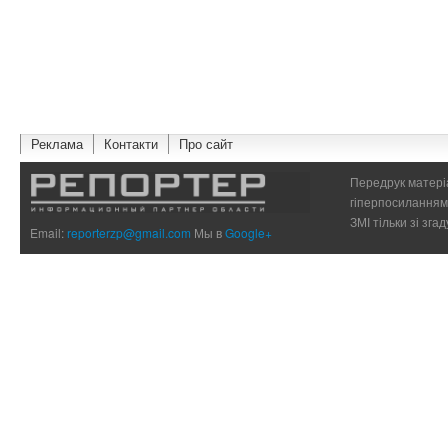
Реклама
Контакти
Про сайт
Передрук матеріа
гіперпосиланням 
ЗМІ тільки зі зг
Email:
reporterzp@gmail.com
Мы в
Google+