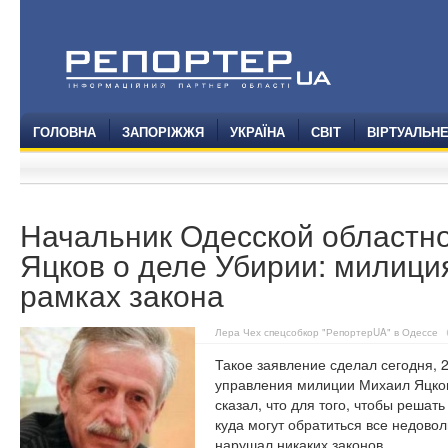
ГОЛОВНА
ЗАПОРІЖЖЯ
УКРАЇНА
СВІТ
ВІРТУАЛЬН
Начальник Одесской областн
Яцков о деле Убирии: милиция
рамках закона
Лера Чех спецсобкор "РепортерUA" в Одессе
Такое заявление сделал сегодня, 
управления милиции Михаил Яцков
сказал, что для того, чтобы решат
куда могут обратиться все недовол
нарушал никаких законов.